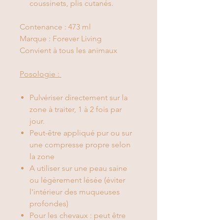
coussinets, plis cutanés.
Contenance : 473 ml
Marque : Forever Living
Convient à tous les animaux
Posologie :
Pulvériser directement sur la
zone à traiter, 1 à 2 fois par
jour.
Peut-être appliqué pur ou sur
une compresse propre selon
la zone
A utiliser sur une peau saine
ou légèrement lésée (éviter
l'intérieur des muqueuses
profondes)
Pour les chevaux : peut être