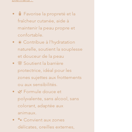
🧴
Favorise la propreté et la
fraîcheur cutanée, aide à
maintenir la peau propre et
confortable.
☀️
Contribue à l'hydratation
naturelle, soutient la souplesse
et douceur de la peau
🌸
Soutient la barrière
protectrice, idéal pour les
zones sujettes aux frottements
ou aux sensibilités.
🌿
Formule douce et
polyvalente, sans alcool, sans
colorant, adaptée aux
animaux.
🐾
Convient aux zones
délicates, oreilles externes,