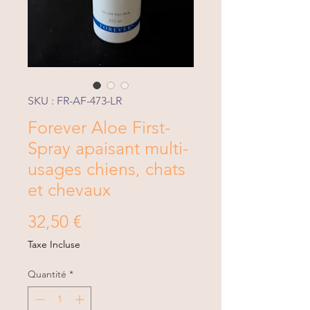
SKU : FR-AF-473-LR
Forever Aloe First-
Spray apaisant multi-
usages chiens, chats
et chevaux
Prix
32,50 €
Taxe Incluse
Quantité
*