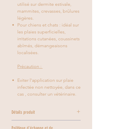
utilisé sur dermite estivale,
mammites, crevasses, brûlures
légères.
Pour chiens et chats : idéal sur
les plaies superficielles,
irritations cutanées, coussinets
abîmés, démangeaisons
localisées.
Précaution :
Eviter l'application sur plaie
infectée non nettoyée, dans ce
cas , consulter un vétérinaire.
Détails produit
Ingrédients :
Politique d'échange et de