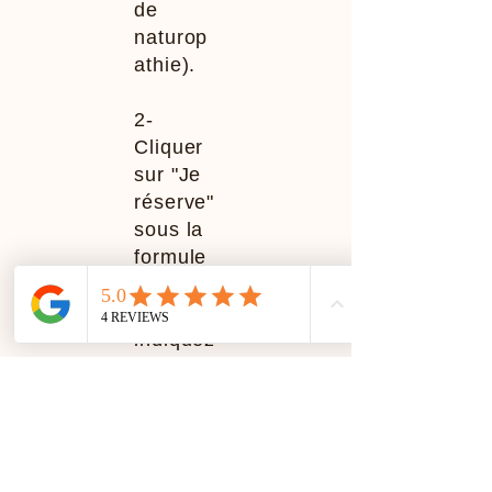
de
naturop
athie).
2-
Cliquer
sur "Je
réserve"
sous la
formule
choisie
et
indiquez
vos
disponib
ilités.
3-Je