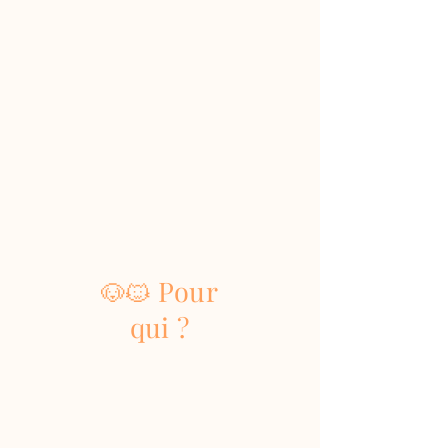
Pour
🐶🐱
qui ?