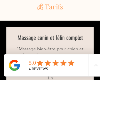
💰 Tarifs
Massage canin et félin complet
"Massage bien-être pour chien et
chat : détente, apaisement et
amélioration du confort physique."
1 h
50
50 €
euros
Je réserve
Massage canin et félin découverte