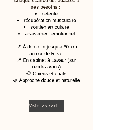
Chaque séance est adaptée à
ses besoins :
détente
récupération musculaire
soutien articulaire
apaisement émotionnel
📍 À domicile jusqu’à 60 km
autour de Revel
📍 En cabinet à Lavaur (sur
rendez-vous)
🐶 Chiens et chats
🌿 Approche douce et naturelle
Voir les tarifs et réserver un créneau