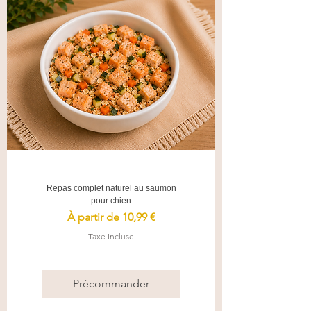
Repas complet naturel au saumon
pour chien
Prix promotionnel
À partir de
10,99 €
Taxe Incluse
Précommander