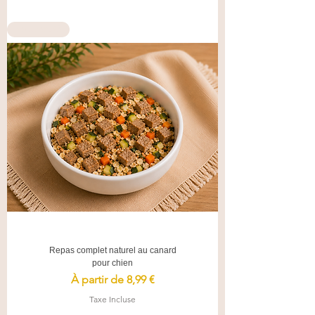
Nouveauté
Repas complet naturel au canard
pour chien
Prix promotionnel
À partir de
8,99 €
Taxe Incluse