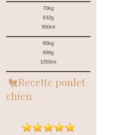
70kg
632g
950ml
80kg
698g
1050ml
🐔
Recette poulet
chien