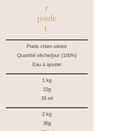
r
poule
t
Poids chien sénior
Quantité sèche/jour (100%)
Eau à ajouter
1 kg
22g
33 ml
2 kg
36g