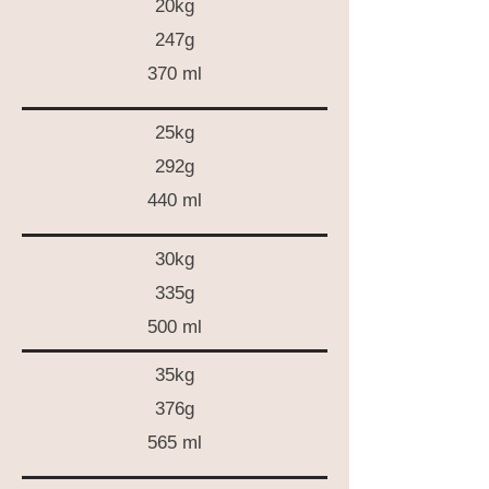
20kg
247g
370 ml
25kg
292g
440 ml
30kg
335g
500 ml
35kg
376g
565 ml