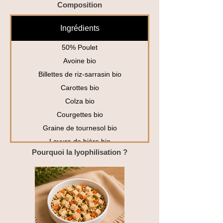
Composition
Ingrédients
50% Poulet
Avoine bio
Billettes de riz-sarrasin bio
Carottes bio
Colza bio
Courgettes bio
Graine de tournesol bio
Levure de bière bio
Pourquoi la lyophilisation ?
Riz bio
Substances minérales