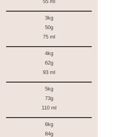
55 ml
3kg
50g
75 ml
4kg
62g
93 ml
5kg
73g
110 ml
6kg
84g