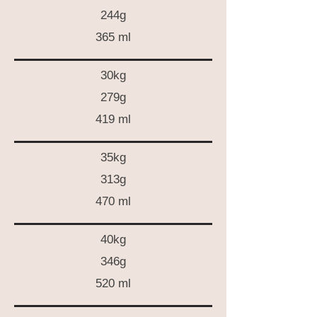
244g
365 ml
30kg
279g
419 ml
35kg
313g
470 ml
40kg
346g
520 ml