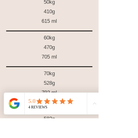
50kg
410g
615 ml
60kg
470g
705 ml
70kg
528g
792 ml
80kg
583g
875 ml