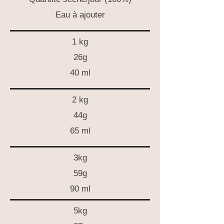
Eau à ajouter
1 kg
26g
40 ml
2 kg
44g
65 ml
3kg
59g
90 ml
5kg