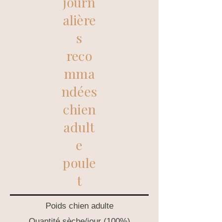
journ
alière
s
reco
mma
ndées
chien
adult
e
poule
t
Poids chien adulte
Quantité sèche/jour (100%)