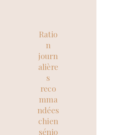
Ratio
n
journ
alière
s
reco
mma
ndées
chien
sénio