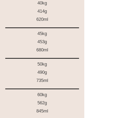
40kg
414g
620ml
45kg
453g
680ml
50kg
490g
735ml
60kg
562g
845ml